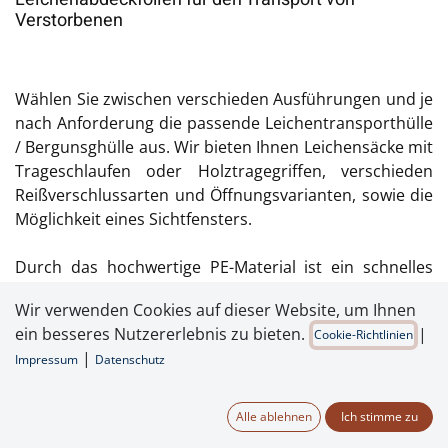
Verstorbenen
Wählen Sie zwischen verschieden Ausführungen und je
nach Anforderung die passende Leichentransporthülle
/ Bergunsghülle aus. Wir bieten Ihnen Leichensäcke mit
Trageschlaufen oder Holztragegriffen, verschieden
Reißverschlussarten und Öffnungsvarianten, sowie die
Möglichkeit eines Sichtfensters.
Durch das hochwertige PE-Material ist ein schnelles
Bergen der Leichen möglich. Unsere Leichensäcke sind
Wir verwenden Cookies auf dieser Website, um Ihnen
in den Farben weiß oder optional schwarz lieferbar.
ein besseres Nutzererlebnis zu bieten.
|
Cookie-Richtlinien
Alle Leichenhüllen entsprechen der VDI-Richtlinie 3891.
|
Impressum
Datenschutz
Die Leichenabdeckfolie ist in schwarz als blickdichte
Standardausführung erhältlich.
Alle ablehnen
Ich stimme zu