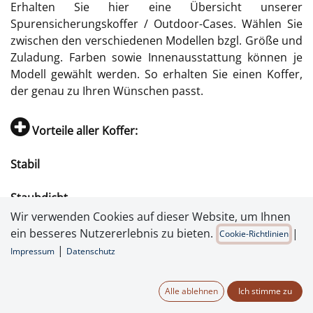
Erhalten Sie hier eine Übersicht unserer
Spurensicherungskoffer / Outdoor-Cases. Wählen Sie
zwischen den verschiedenen Modellen bzgl. Größe und
Zuladung. Farben sowie Innenausstattung können je
Modell gewählt werden. So erhalten Sie einen Koffer,
der genau zu Ihren Wünschen passt.
Vorteile aller Koffer:
Stabil
Staubdicht
Wir verwenden Cookies auf dieser Website, um Ihnen
Wasserdicht nach IP67
ein besseres Nutzererlebnis zu bieten.
|
Cookie-Richtlinien
|
Impressum
Datenschutz
Stapelbar
Alle ablehnen
Ich stimme zu
Temperaturstabil von -30°C bis +80°C