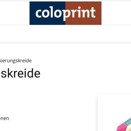
Produkte
Unternehmen
Online Shop
Kontakt
kierungskreide
gskreide
enen