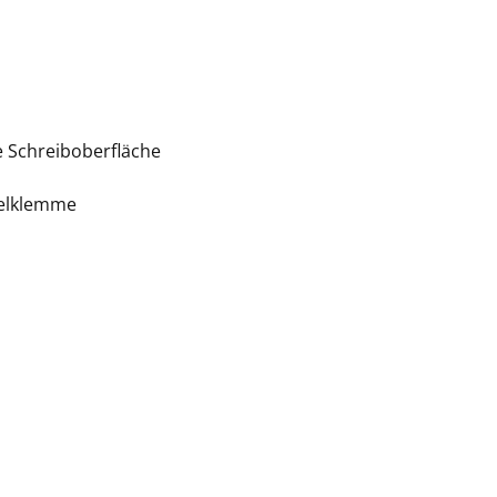
te Schreiboberfläche
ügelklemme