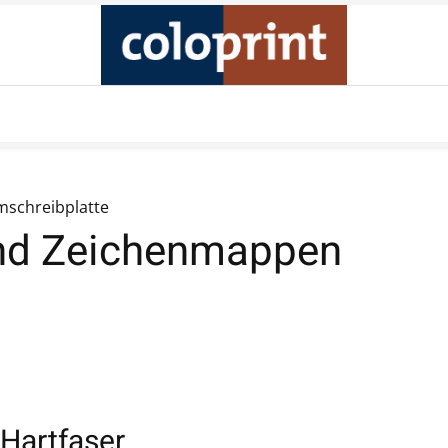
Produkte
Unternehmen
Online Shop
Kontakt
mschreibplatte
nd Zeichenmappen
Hartfaser