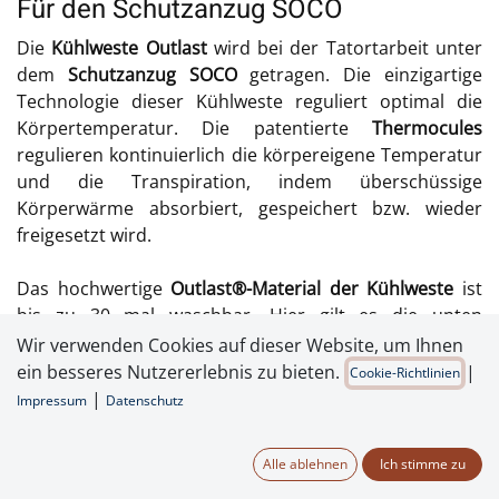
Für den Schutzanzug SOCO
Die
Kühlweste Outlast
wird bei der Tatortarbeit unter
dem
Schutzanzug SOCO
getragen. Die einzigartige
Technologie dieser Kühlweste reguliert optimal die
Körpertemperatur. Die patentierte
Thermocules
regulieren kontinuierlich die körpereigene Temperatur
und die Transpiration, indem überschüssige
Körperwärme absorbiert, gespeichert bzw. wieder
freigesetzt wird.
Das hochwertige
Outlast®-Material der Kühlweste
ist
bis zu 30 mal waschbar. Hier gilt es die unten
angegebene Waschempfehlung einzuhalten.
Wir verwenden Cookies auf dieser Website, um Ihnen
ein besseres Nutzererlebnis zu bieten.
|
Cookie-Richtlinien
|
Impressum
Datenschutz
Alle ablehnen
Ich stimme zu