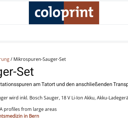
Produkte
Unternehmen
Online Shop
Kontakt
erung
/ Mikrospuren-Sauger-Set
er-Set
ationsspuren am Tatort und den anschließenden Transpo
r wird inkl. Bosch Sauger, 18 V Li-Ion Akku, Akku-Ladegerät
 profiles from large areas
chtsmedizin in Bern