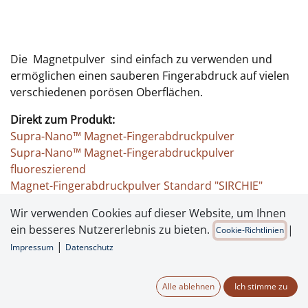
Die Magnetpulver sind einfach zu verwenden und
ermöglichen einen sauberen Fingerabdruck auf vielen
verschiedenen porösen Oberflächen.
Direkt zum Produkt:
Supra-Nano™ Magnet-Fingerabdruckpulver
Supra-Nano™ Magnet-Fingerabdruckpulver
fluoreszierend
Magnet-Fingerabdruckpulver Standard "SIRCHIE"
Magnet-Fingerabdruckpulver Doppelkontrast "SIRCHIE"
Wir verwenden Cookies auf dieser Website, um Ihnen
Magnet-Fingerabdruckpulver fluoreszierend "SIRCHIE"
ein besseres Nutzererlebnis zu bieten.
|
Cookie-Richtlinien
Magnet-Applikatoren
|
Impressum
Datenschutz
Alle ablehnen
Ich stimme zu