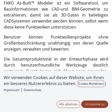
FARO As-Built™ Modeler ist ein Softwaretool, um
Bauinformationen wie CAD-und BIM-Geometrie zu
extrahieren, damit sie als 3D-Daten in beliebigen
CADSystemen verwendet werden können, selbst wenn
diese keine Punktwolken unterstützen.
Benutzer können Punktwolkenprojekte ohne
Größenbeschränkung unabhängig von deren Quelle
anzeigen, verwalten und bewerten.
Die Gesamtproduktivität in der Entwurfsphase wird
durch benutzerfreundliche Werkzeuge deutlich
gesteigert. Damit lassen sich Messungen anwenden,
hochpräzise CAD-Modelle extrahieren und
Wir verwenden Cookies auf dieser Website, um Ihnen
fotorealistische Renderings erstellen.
ein besseres Nutzererlebnis zu bieten.
|
Cookie-Richtlinien
|
Impressum
Datenschutz
Anfrage senden
Alle ablehnen
Ich stimme zu