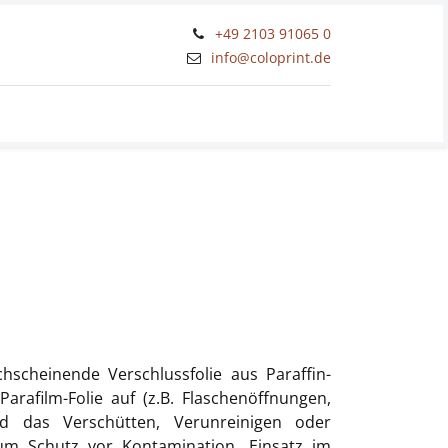
+49 2103 91065 0
​info@coloprint.de
Workshops und Schulungen
chscheinende Verschlussfolie aus Paraffin-
rafilm-Folie auf (z.B. Flaschenöffnungen,
nd das Verschütten, Verunreinigen oder
um Schutz vor Kontamination. Einsatz im