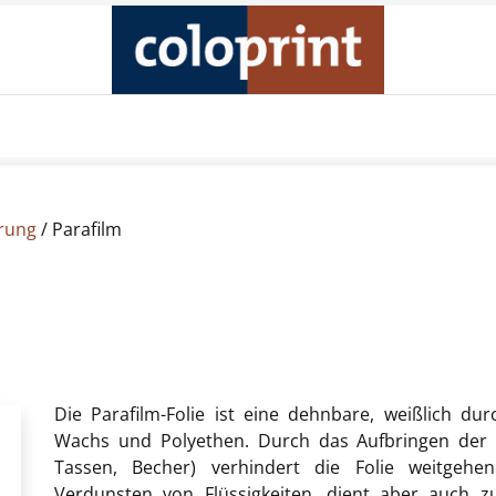
Produkte
Unternehmen
Online Shop
Kontakt
erung
/ Parafilm
Die Parafilm-Folie ist eine dehnbare, weißlich dur
Wachs und Polyethen. Durch das Aufbringen der Pa
Tassen, Becher) verhindert die Folie weitgehe
Verdunsten von Flüssigkeiten, dient aber auch z